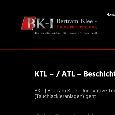
Hom
KTL – / ATL – Beschic
BK-I | Bertram Klee – Innovative T
(Tauchlackieranlagen) geht