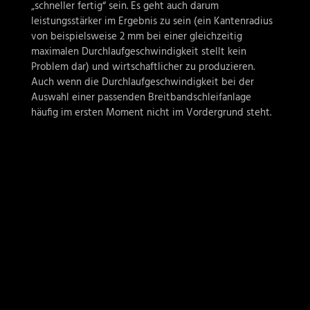
„schneller fertig“ sein. Es geht auch darum
leistungsstärker im Ergebnis zu sein (ein Kantenradius
von beispielsweise 2 mm bei einer gleichzeitig
maximalen Durchlaufgeschwindigkeit stellt kein
Problem dar) und wirtschaftlicher zu produzieren.
Auch wenn die Durchlaufgeschwindigkeit bei der
Auswahl einer passenden Breitbandschleifanlage
häufig im ersten Moment nicht im Vordergrund steht.
Mit Langsamkeit wird man sich bei der Bearbeitung
entsprechender Bauteile aber nicht wirklich einen
Wettbewerbsvorteil ermöglichen können.
Ein modernes Anlagendesign, eine äußerst einfache
Anlagenbedienung, eine qualitativ sehr hochwertige /
zuverlässige Anlagenausführung und eine modular
erweiterbare Automatisierungstechnik im
Teilehandling sind weitere Merkmale warum Q-FIN –
Breitbandschleifanlagen derzeit die wirtschaftlichsten
Systeme am Markt und eine kluge Kaufentscheidung