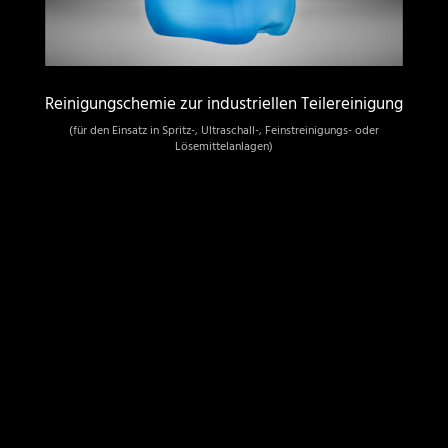
Reinigungschemie zur industriellen Teilereinigung
(für den Einsatz in Spritz-, Ultraschall-, Feinstreinigungs- oder
Lösemittelanlagen)
KONTAKT
BK – Innovative Technik GmbH
Kloster-Banz-Straße 28
D-96231 Bad Staffelstein
Büro:
+49 (0) 9573/33148-10